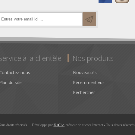
Service à la clientèle
Nos produits
Contactez-nous
Nouveautés
Plan du site
Récemment vus
Rechercher
us droits réservés.
Développé par
© iClic
, créateur de succès Internet - Tous droits réservé