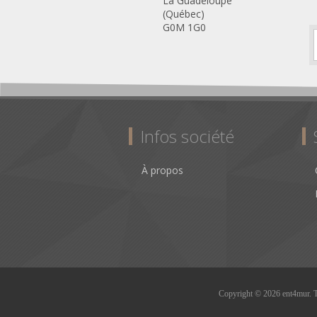
La Guadeloupe
(Québec)
G0M 1G0
Infos société
À propos
Copyright © 2026 ent4mur. To