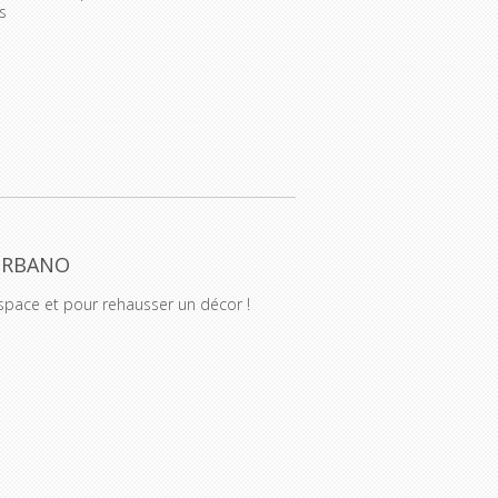
s
 URBANO
space et pour rehausser un décor !