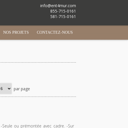
info@ent4mur.com
855-715-0161
581-715-0161
NOS PROJETS
CONTACTEZ-NOUS
par page
 -Seule ou prémontée avec cadre. -Sur