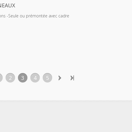
NNEAUX
ions -Seule ou prémontée avec cadre
2
3
4
5