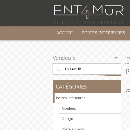
ACCUEIL
PORTES INTÉRIEURES
Vendeurs
A
ENT4MUR
P
CATÉGORIES
Vo
Portes intérieures
Moulées
Design
Porte en bois