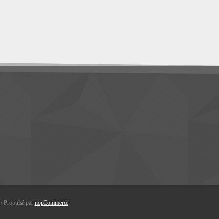
s / Propulsé par
nopCommerce