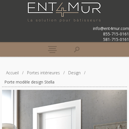
info@ent4mur.com
855-715-0161
581-715-0161
Accueil
/
Portes intérieures
/
Design
/
Porte modèle design Stella